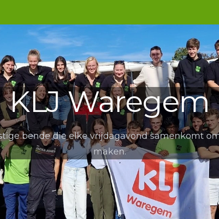
KLJ Waregem
tige bende die elke vrijdagavond samenkomt om
maken.